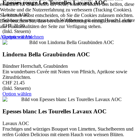
Epesses rouge Les Tourelles Lavaux AOC
essenziell für den Betrieb der Seite, während andere uns helfen, diese
Website und die Nutzererfahrung zu verbessern (Tracking Cookies).
Lavaux AOC
Sie können selbst entscheiden, ob Sie die Cookies zulassen möchten.
Schöner Aromenstrauss nach Waldbeeren mit einem Hauch Lakritze
Bitte beachten Sie, dass bei einer Ablehnung womöglich nicht mehr
CHF 21.00
alle Funktionalitäten der Seite zur Verfügung stehen.
(Inkl. Steuern)
Akzeptieren
Ablehnen
Option wählen
Lindorna Bella Graubünden AOC
Bündner Herrschaft, Graubünden
Ein wunderbares Cuvée mit Noten von Pfirsich, Aprikose sowie
Zitrusfrüchten.
CHF 21.45
(Inkl. Steuern)
Option wählen
Epesses blanc Les Tourelles Lavaux AOC
Lavaux AOC
Fruchtiges und würziges Bouquet von Limetten, Stachelbeeren und
reifen Golden Delicious mit einem Hauch von weissen Blüten.