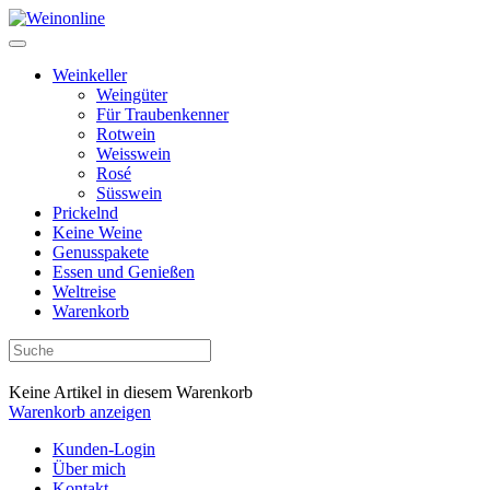
Weinkeller
Weingüter
Für Traubenkenner
Rotwein
Weisswein
Rosé
Süsswein
Prickelnd
Keine Weine
Genusspakete
Essen und Genießen
Weltreise
Warenkorb
Keine Artikel in diesem Warenkorb
Warenkorb anzeigen
Kunden-Login
Über mich
Kontakt