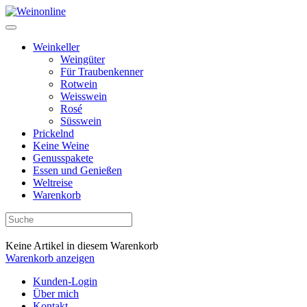
Weinkeller
Weingüter
Für Traubenkenner
Rotwein
Weisswein
Rosé
Süsswein
Prickelnd
Keine Weine
Genusspakete
Essen und Genießen
Weltreise
Warenkorb
Keine Artikel in diesem Warenkorb
Warenkorb anzeigen
Kunden-Login
Über mich
Kontakt