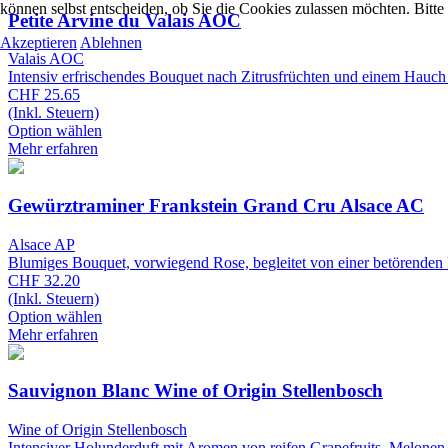
können selbst entscheiden, ob Sie die Cookies zulassen möchten. Bitte
Petite Arvine du Valais AOC
Akzeptieren
Ablehnen
Valais AOC
Intensiv erfrischendes Bouquet nach Zitrusfrüchten und einem Hauch 
CHF 25.65
(Inkl. Steuern)
Option wählen
Mehr erfahren
Gewürztraminer Frankstein Grand Cru Alsace AC
Alsace AP
Blumiges Bouquet, vorwiegend Rose, begleitet von einer betörenden 
CHF 32.20
(Inkl. Steuern)
Option wählen
Mehr erfahren
Sauvignon Blanc Wine of Origin Stellenbosch
Wine of Origin Stellenbosch
Intensiver Holunderduft mit Aromen von reifen Grapefruits, Melonen 