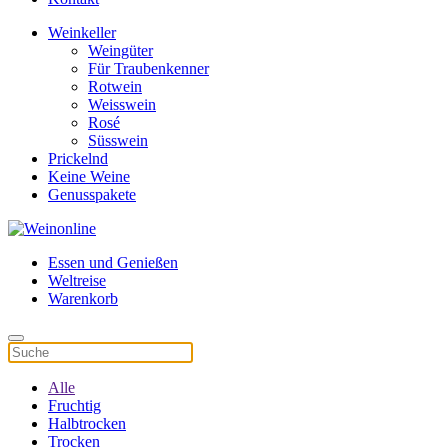
Weinkeller
Weingüter
Für Traubenkenner
Rotwein
Weisswein
Rosé
Süsswein
Prickelnd
Keine Weine
Genusspakete
Essen und Genießen
Weltreise
Warenkorb
Alle
Fruchtig
Halbtrocken
Trocken