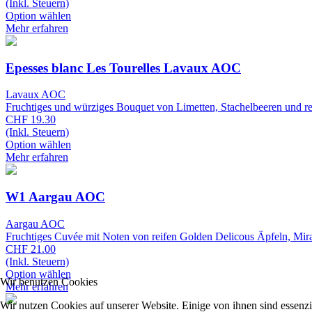
(Inkl. Steuern)
Option wählen
Mehr erfahren
Epesses blanc Les Tourelles Lavaux AOC
Lavaux AOC
Fruchtiges und würziges Bouquet von Limetten, Stachelbeeren und r
CHF 19.30
(Inkl. Steuern)
Option wählen
Mehr erfahren
W1 Aargau AOC
Aargau AOC
Fruchtiges Cuvée mit Noten von reifen Golden Delicous Äpfeln, Mirab
CHF 21.00
(Inkl. Steuern)
Option wählen
Wir benutzen Cookies
Mehr erfahren
Wir nutzen Cookies auf unserer Website. Einige von ihnen sind essenzi