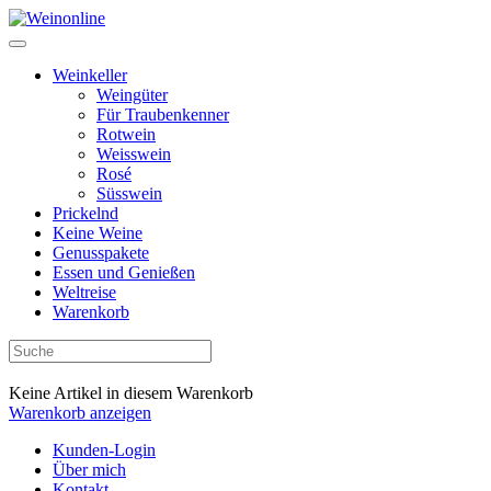
Weinkeller
Weingüter
Für Traubenkenner
Rotwein
Weisswein
Rosé
Süsswein
Prickelnd
Keine Weine
Genusspakete
Essen und Genießen
Weltreise
Warenkorb
Keine Artikel in diesem Warenkorb
Warenkorb anzeigen
Kunden-Login
Über mich
Kontakt