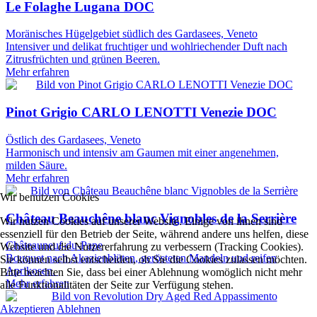
Le Folaghe Lugana DOC
Moränisches Hügelgebiet südlich des Gardasees, Veneto
Intensiver und delikat fruchtiger und wohlriechender Duft nach
Zitrusfrüchten und grünen Beeren.
Mehr erfahren
Pinot Grigio CARLO LENOTTI Venezie DOC
Östlich des Gardasees, Veneto
Harmonisch und intensiv am Gaumen mit einer angenehmen,
milden Säure.
Mehr erfahren
Wir benutzen Cookies
Château Beauchêne blanc Vignobles de la Serrière
Wir nutzen Cookies auf unserer Website. Einige von ihnen sind
essenziell für den Betrieb der Seite, während andere uns helfen, diese
Châteauneuf-du-Pape
Website und die Nutzererfahrung zu verbessern (Tracking Cookies).
Bouquet nach Akazienblüten, gerösteten Mandeln und reifen
Sie können selbst entscheiden, ob Sie die Cookies zulassen möchten.
Aprikosen.
Bitte beachten Sie, dass bei einer Ablehnung womöglich nicht mehr
Mehr erfahren
alle Funktionalitäten der Seite zur Verfügung stehen.
Akzeptieren
Ablehnen