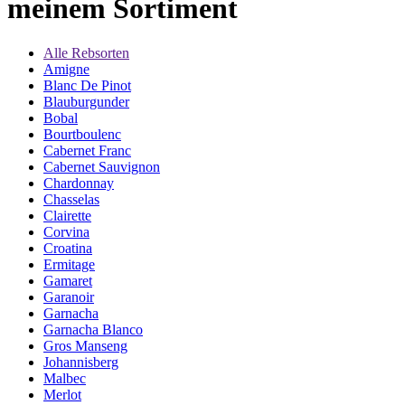
meinem Sortiment
Alle Rebsorten
Amigne
Blanc De Pinot
Blauburgunder
Bobal
Bourtboulenc
Cabernet Franc
Cabernet Sauvignon
Chardonnay
Chasselas
Clairette
Corvina
Croatina
Ermitage
Gamaret
Garanoir
Garnacha
Garnacha Blanco
Gros Manseng
Johannisberg
Malbec
Merlot