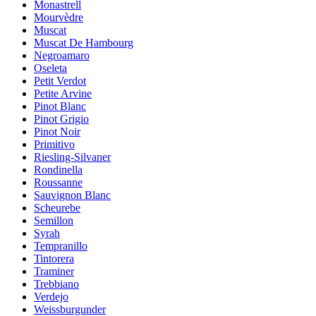
Monastrell
Mourvèdre
Muscat
Muscat De Hambourg
Negroamaro
Oseleta
Petit Verdot
Petite Arvine
Pinot Blanc
Pinot Grigio
Pinot Noir
Primitivo
Riesling-Silvaner
Rondinella
Roussanne
Sauvignon Blanc
Scheurebe
Semillon
Syrah
Tempranillo
Tintorera
Traminer
Trebbiano
Verdejo
Weissburgunder