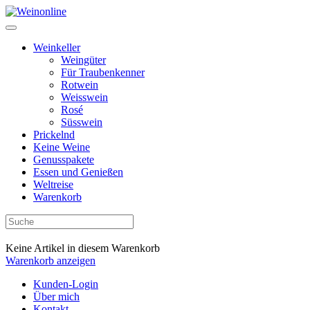
Weinkeller
Weingüter
Für Traubenkenner
Rotwein
Weisswein
Rosé
Süsswein
Prickelnd
Keine Weine
Genusspakete
Essen und Genießen
Weltreise
Warenkorb
Keine Artikel in diesem Warenkorb
Warenkorb anzeigen
Kunden-Login
Über mich
Kontakt