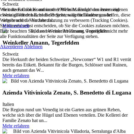
Schweiz
Wir nutzen Cookies auf unserer Website. Einige von ihnen sind
Seit die Familie Komminoth 1980 in Maienfeld den ersten eigenen
essenziell für den Betrieb der Seite, während andere uns helfen, diese
Wein gekeltert hat, ist die Begeisterung für Blauburgunder
Website und die Nutzererfahrung zu verbessern (Tracking Cookies).
ungebrochen. Von Jahr zu...
Sie können selbst entscheiden, ob Sie die Cookies zulassen möchten.
Mehr erfahren
Bitte beachten Sie, dass bei einer Ablehnung womöglich nicht mehr
alle Funktionalitäten der Seite zur Verfügung stehen.
Weinkeller Amann, Tegerfelden
Akzeptieren
Ablehnen
Schweiz
Die Herkunft der beiden Schweizer „Newcomer“ W1 und R1 verrät
bereits das Etikett. Bekannt für die Burgen, Schlösser und Ruinen,
auch genannt das W...
Mehr erfahren
Azienda Vitivinicola Zenato, S. Benedetto di Lugana
Italien
Die Region rund um Venedig ist ein Garten aus grünen Reben,
welche sich über die Hügel und Ebenen verteilen. Die Kellerei der
Familie Zenato hat un...
Mehr erfahren